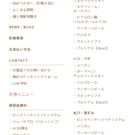
ヴェルベットスキン
初めての方へ・診療の流れ
エクソソーム/
よくある質問
ダーマペン
個人情報保護法
ヒアルロン酸
(ジュビダームビスタ)
NEWS・BLOG
マッサージピール
ウルセラ
診療費用
マドンナリフト
プルリアル【New!】
お支払い方法
ハリ・ツヤ
CONTACT
メソガン
お電話でのお問い合わせ
ダーマペン/
ヴェルベットスキン
無料カウンセリングフォーム
ミルクピール
LINE予約
マッサージピール
診療メニュー
マドンナリフト
プルリアル【New!】
美容皮膚科
毛穴・黒ずみ
ピンクインティメイトシステム
ピンクインティメイトシステム
ベレーザプロ（ベビーハイフ）
メソガン
ACRS療法
マッサージピール
ボトックス