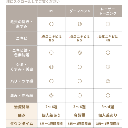
横にスクロールしてご覧ください
レーザー
IPL
ダーマペン4
トーニング
毛穴の開き・
○
◎
○
黒ずみ
炎症ニキビは
炎症ニキビは
炎症ニキビは
ニキビ
※
※
※
※
NG
NG
NG
ニキビ跡・
○
◎
○
色素沈着
シミ・
◎
○
◎
くすみ・美白
○
○
◎
ハリ・ツヤ感
◎
○
○
赤み・赤ら顔
治療間隔
2～4週
3～4週
3～4週
痛み
個人差あり
麻酔要
個人差あり
ダウンタイム
3日～1週間程度
3日～1週間程度
3日～1週間程度