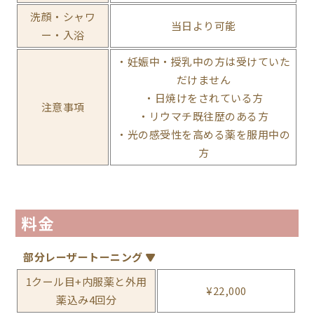
洗顔・シャワ
当⽇より可能
ー・⼊浴
・妊娠中・授乳中の方は受けていた
だけません
・日焼けをされている方
注意事項
・リウマチ既往歴のある方
・光の感受性を高める薬を服用中の
方
料金
部分レーザートーニング
1クール目+内服薬と外用
¥22,000
薬込み4回分