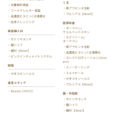
くま
栄養解析調査
顔プラセンタ注射
フードアレルギー調査
プルリアル【New!】
高濃度ビタミンC点滴療法
血液クレンジング
肌質改善
ダーマペン/
美容婦人科
ヴェルベットスキン
エクソソーム/
モナリザタッチ
ダーマペン
膣ハイフ
顔プラセンタ注射
膣RF【New!】
高濃度ビタミンC点滴療法
ピンクインティメイトシステム
エレクトロポレーション(Zeus
pro）
物販
スノーピーリング
ミルクピール
ゼオスキンヘルス
ゼオスキンヘルス
運営メディア
プルリアル【New!】
Beauty CHOICE
膣・外陰部
モナリザタッチ
膣ハイフ
膣RF【New!】