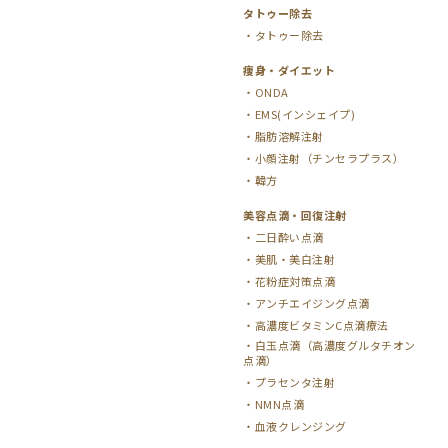
タトゥー除去
タトゥー除去
痩身・ダイエット
ONDA
EMS(インシェイプ)
脂肪溶解注射
小顔注射（チンセラプラス）
韓方
美容点滴・回復注射
二日酔い点滴
美肌・美白注射
花粉症対策点滴
アンチエイジング点滴
高濃度ビタミンC点滴療法
白玉点滴（高濃度グルタチオン
点滴）
プラセンタ注射
NMN点滴
血液クレンジング