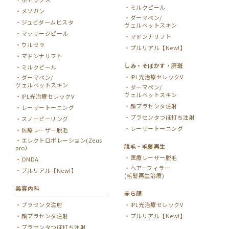
ミルクピール
メソガン
ダーマペン/
ジュビダームビスタ
ヴェルベットスキン
マッサージピール
マドンナリフト
ウルセラ
プルリアル【New!】
マドンナリフト
しみ・そばかす・肝斑
ミルクピール
IPL光治療セレックV
ダーマペン/
ヴェルベットスキン
ダーマペン/
ヴェルベットスキン
IPL光治療セレックV
顔プラセンタ注射
レーザートーニング
プラセンタつぼ打ち注射
スノーピーリング
レーザートーニング
医療レーザー脱毛
エレクトロポレーション(Zeus
脱毛・毛髪再生
pro）
医療レーザー脱毛
ONDA
ヘアーフィラー
プルリアル【New!】
(毛髪再生治療)
美容内科
赤ら顔
プラセンタ注射
IPL光治療セレックV
顔プラセンタ注射
プルリアル【New!】
プラセンタつぼ打ち注射