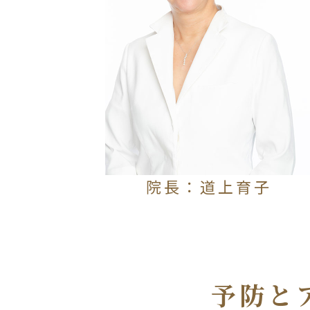
院長：道上育子
予防と