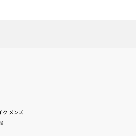
イク メンズ
報