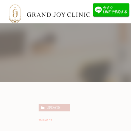
きらずにリフトアップ
お肌の引き締め
ウルセラとサーマクールの違い
院長紹介
クリニック紹介
サーマクールの
ウルセラ
ア
ウルセラと他のHIFU （ハイフ）治療
UPDATE
2016.05.25